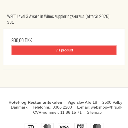
WSET Level 3 Award in Wines suppleringskursus (efterår 2026)
331
900,00 DKK
Vis produkt
Hotel- og Restaurantskolen
Vigerslev Allé 18
2500 Valby
Danmark
Telefonnr.
:
3386 2200
E-mail
:
webshop@hrs.dk
CVR-nummer
:
11 86 15 71
Sitemap